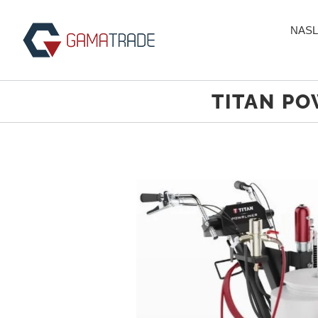
Skip
to
NASL
content
TITAN POW