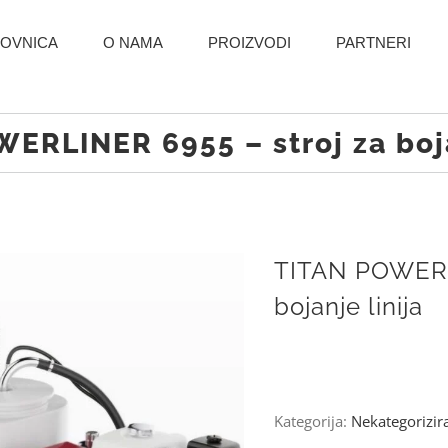
OVNICA
O NAMA
PROIZVODI
PARTNERI
ERLINER 6955 – stroj za boja
TITAN POWERL
bojanje linija
Kategorija:
Nekategorizir