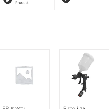
Product
FB #3874
Pištolj za