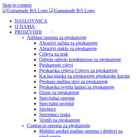
Skip to content
NASLOVNICA
O NAMA
PROIZVODI
Airblast oprema za pjeskarenje
Abrazivi sačma za pjeskarenje
Abrazivi staklo za pjeskarenje
Crijeva za zrak
Odijela odijelo kombinezon za pjeskarenje
Pjeskarenje cijevi
Pjeskarska crijeva Crijevo za pjeskarenje
Kaciga maska za pjeskarenje pjeskarske kacige
Pjeskara mašina stroj za pjeskarenje
Pjeskarska svjetla lampa za pjeskarenje
Dizne za pjeskarenje
Specijalna oprema
Specijalni projekti
Spojnice
Spremnici zraka
Ventili za pjeskarenje
Contracor oprema za pjeskarenje
Mobilni uređaji mašine oprema i dijelovi za
pjeskarenje