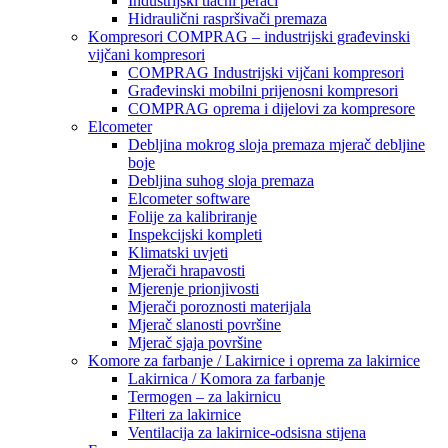
Industrijski tlačni perači
Hidraulični raspršivači premaza
Kompresori COMPRAG – industrijski građevinski
vijčani kompresori
COMPRAG Industrijski vijčani kompresori
Građevinski mobilni prijenosni kompresori
COMPRAG oprema i dijelovi za kompresore
Elcometer
Debljina mokrog sloja premaza mjerač debljine
boje
Debljina suhog sloja premaza
Elcometer software
Folije za kalibriranje
Inspekcijski kompleti
Klimatski uvjeti
Mjerači hrapavosti
Mjerenje prionjivosti
Mjerači poroznosti materijala
Mjerač slanosti površine
Mjerač sjaja površine
Komore za farbanje / Lakirnice i oprema za lakirnice
Lakirnica / Komora za farbanje
Termogen – za lakirnicu
Filteri za lakirnice
Ventilacija za lakirnice-odsisna stijena