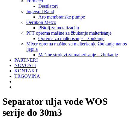
Formeco
Destilatori
Ingersoll Rand
Aro membranske pumpe
Oerlikon Metco
Pištolj za metalizaciju
PFT oprema mašine za žbukanje malterisanje
Oprema za malterisanje – žbukanje
Mixer oprema mašine za malterisanje žbukanje nanos
ljepila
Mašine strojevi za malterisanje – žbukanje
PARTNERI
NOVOSTI
KONTAKT
TRGOVINA
Separator ulja vode WOS
serije do 30m3