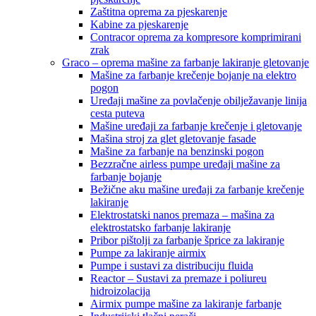
Zaštitna oprema za pjeskarenje
Kabine za pjeskarenje
Contracor oprema za kompresore komprimirani
zrak
Graco – oprema mašine za farbanje lakiranje gletovanje
Mašine za farbanje krečenje bojanje na elektro
pogon
Uređaji mašine za povlačenje obilježavanje linija
cesta puteva
Mašine uređaji za farbanje krečenje i gletovanje
Mašina stroj za glet gletovanje fasade
Mašine za farbanje na benzinski pogon
Bezzračne airless pumpe uređaji mašine za
farbanje bojanje
Bežične aku mašine uređaji za farbanje krečenje
lakiranje
Elektrostatski nanos premaza – mašina za
elektrostatsko farbanje lakiranje
Pribor pištolji za farbanje šprice za lakiranje
Pumpe za lakiranje airmix
Pumpe i sustavi za distribuciju fluida
Reactor – Sustavi za premaze i poliureu
hidroizolacija
Airmix pumpe mašine za lakiranje farbanje