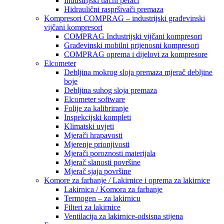
Industrijski tlačni perači
Hidraulični raspršivači premaza
Kompresori COMPRAG – industrijski građevinski
vijčani kompresori
COMPRAG Industrijski vijčani kompresori
Građevinski mobilni prijenosni kompresori
COMPRAG oprema i dijelovi za kompresore
Elcometer
Debljina mokrog sloja premaza mjerač debljine
boje
Debljina suhog sloja premaza
Elcometer software
Folije za kalibriranje
Inspekcijski kompleti
Klimatski uvjeti
Mjerači hrapavosti
Mjerenje prionjivosti
Mjerači poroznosti materijala
Mjerač slanosti površine
Mjerač sjaja površine
Komore za farbanje / Lakirnice i oprema za lakirnice
Lakirnica / Komora za farbanje
Termogen – za lakirnicu
Filteri za lakirnice
Ventilacija za lakirnice-odsisna stijena