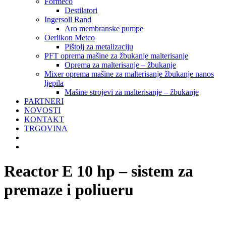
Formeco
Destilatori
Ingersoll Rand
Aro membranske pumpe
Oerlikon Metco
Pištolj za metalizaciju
PFT oprema mašine za žbukanje malterisanje
Oprema za malterisanje – žbukanje
Mixer oprema mašine za malterisanje žbukanje nanos
ljepila
Mašine strojevi za malterisanje – žbukanje
PARTNERI
NOVOSTI
KONTAKT
TRGOVINA
Reactor E 10 hp – sistem za
premaze i poliueru