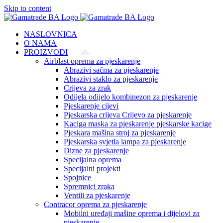
Skip to content
NASLOVNICA
O NAMA
PROIZVODI
Airblast oprema za pjeskarenje
Abrazivi sačma za pjeskarenje
Abrazivi staklo za pjeskarenje
Crijeva za zrak
Odijela odijelo kombinezon za pjeskarenje
Pjeskarenje cijevi
Pjeskarska crijeva Crijevo za pjeskarenje
Kaciga maska za pjeskarenje pjeskarske kacige
Pjeskara mašina stroj za pjeskarenje
Pjeskarska svjetla lampa za pjeskarenje
Dizne za pjeskarenje
Specijalna oprema
Specijalni projekti
Spojnice
Spremnici zraka
Ventili za pjeskarenje
Contracor oprema za pjeskarenje
Mobilni uređaji mašine oprema i dijelovi za
pjeskarenje