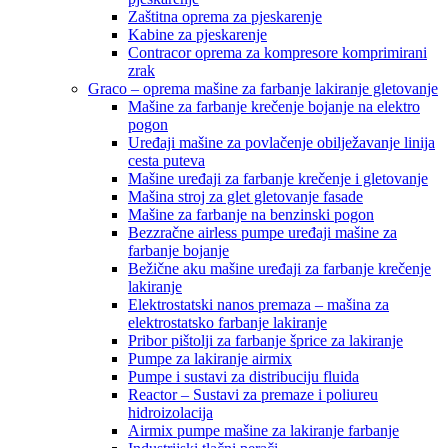
Zaštitna oprema za pjeskarenje
Kabine za pjeskarenje
Contracor oprema za kompresore komprimirani
zrak
Graco – oprema mašine za farbanje lakiranje gletovanje
Mašine za farbanje krečenje bojanje na elektro
pogon
Uređaji mašine za povlačenje obilježavanje linija
cesta puteva
Mašine uređaji za farbanje krečenje i gletovanje
Mašina stroj za glet gletovanje fasade
Mašine za farbanje na benzinski pogon
Bezzračne airless pumpe uređaji mašine za
farbanje bojanje
Bežične aku mašine uređaji za farbanje krečenje
lakiranje
Elektrostatski nanos premaza – mašina za
elektrostatsko farbanje lakiranje
Pribor pištolji za farbanje šprice za lakiranje
Pumpe za lakiranje airmix
Pumpe i sustavi za distribuciju fluida
Reactor – Sustavi za premaze i poliureu
hidroizolacija
Airmix pumpe mašine za lakiranje farbanje