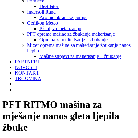
Formeco
Destilatori
Ingersoll Rand
Aro membranske pumpe
Oerlikon Metco
Pištolj za metalizaciju
PFT oprema mašine za žbukanje malterisanje
Oprema za malterisanje – žbukanje
Mixer oprema mašine za malterisanje žbukanje nanos
ljepila
Mašine strojevi za malterisanje – žbukanje
PARTNERI
NOVOSTI
KONTAKT
TRGOVINA
PFT RITMO mašina za
mješanje nanos gleta ljepila
žbuke