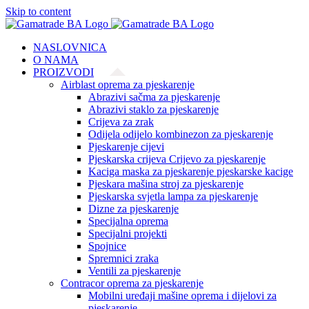
Skip to content
NASLOVNICA
O NAMA
PROIZVODI
Airblast oprema za pjeskarenje
Abrazivi sačma za pjeskarenje
Abrazivi staklo za pjeskarenje
Crijeva za zrak
Odijela odijelo kombinezon za pjeskarenje
Pjeskarenje cijevi
Pjeskarska crijeva Crijevo za pjeskarenje
Kaciga maska za pjeskarenje pjeskarske kacige
Pjeskara mašina stroj za pjeskarenje
Pjeskarska svjetla lampa za pjeskarenje
Dizne za pjeskarenje
Specijalna oprema
Specijalni projekti
Spojnice
Spremnici zraka
Ventili za pjeskarenje
Contracor oprema za pjeskarenje
Mobilni uređaji mašine oprema i dijelovi za
pjeskarenje