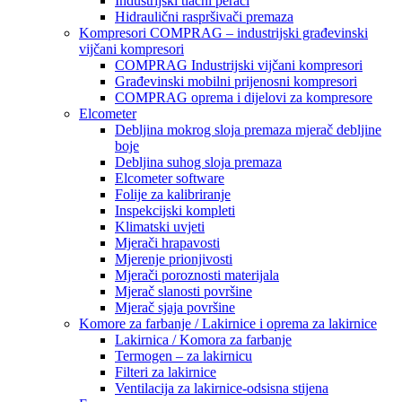
Industrijski tlačni perači
Hidraulični raspršivači premaza
Kompresori COMPRAG – industrijski građevinski
vijčani kompresori
COMPRAG Industrijski vijčani kompresori
Građevinski mobilni prijenosni kompresori
COMPRAG oprema i dijelovi za kompresore
Elcometer
Debljina mokrog sloja premaza mjerač debljine
boje
Debljina suhog sloja premaza
Elcometer software
Folije za kalibriranje
Inspekcijski kompleti
Klimatski uvjeti
Mjerači hrapavosti
Mjerenje prionjivosti
Mjerači poroznosti materijala
Mjerač slanosti površine
Mjerač sjaja površine
Komore za farbanje / Lakirnice i oprema za lakirnice
Lakirnica / Komora za farbanje
Termogen – za lakirnicu
Filteri za lakirnice
Ventilacija za lakirnice-odsisna stijena