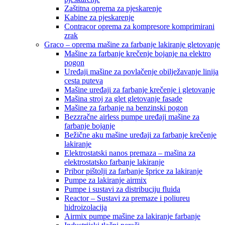
Zaštitna oprema za pjeskarenje
Kabine za pjeskarenje
Contracor oprema za kompresore komprimirani
zrak
Graco – oprema mašine za farbanje lakiranje gletovanje
Mašine za farbanje krečenje bojanje na elektro
pogon
Uređaji mašine za povlačenje obilježavanje linija
cesta puteva
Mašine uređaji za farbanje krečenje i gletovanje
Mašina stroj za glet gletovanje fasade
Mašine za farbanje na benzinski pogon
Bezzračne airless pumpe uređaji mašine za
farbanje bojanje
Bežične aku mašine uređaji za farbanje krečenje
lakiranje
Elektrostatski nanos premaza – mašina za
elektrostatsko farbanje lakiranje
Pribor pištolji za farbanje šprice za lakiranje
Pumpe za lakiranje airmix
Pumpe i sustavi za distribuciju fluida
Reactor – Sustavi za premaze i poliureu
hidroizolacija
Airmix pumpe mašine za lakiranje farbanje