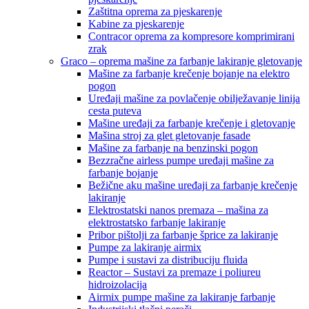
Zaštitna oprema za pjeskarenje
Kabine za pjeskarenje
Contracor oprema za kompresore komprimirani
zrak
Graco – oprema mašine za farbanje lakiranje gletovanje
Mašine za farbanje krečenje bojanje na elektro
pogon
Uređaji mašine za povlačenje obilježavanje linija
cesta puteva
Mašine uređaji za farbanje krečenje i gletovanje
Mašina stroj za glet gletovanje fasade
Mašine za farbanje na benzinski pogon
Bezzračne airless pumpe uređaji mašine za
farbanje bojanje
Bežične aku mašine uređaji za farbanje krečenje
lakiranje
Elektrostatski nanos premaza – mašina za
elektrostatsko farbanje lakiranje
Pribor pištolji za farbanje šprice za lakiranje
Pumpe za lakiranje airmix
Pumpe i sustavi za distribuciju fluida
Reactor – Sustavi za premaze i poliureu
hidroizolacija
Airmix pumpe mašine za lakiranje farbanje