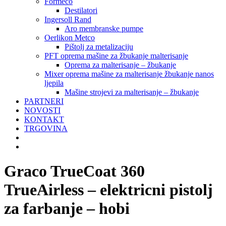
Formeco
Destilatori
Ingersoll Rand
Aro membranske pumpe
Oerlikon Metco
Pištolj za metalizaciju
PFT oprema mašine za žbukanje malterisanje
Oprema za malterisanje – žbukanje
Mixer oprema mašine za malterisanje žbukanje nanos
ljepila
Mašine strojevi za malterisanje – žbukanje
PARTNERI
NOVOSTI
KONTAKT
TRGOVINA
Graco TrueCoat 360
TrueAirless – elektricni pistolj
za farbanje – hobi