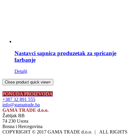
Nastavci sapnica produzetak za spricanje
farbanje
Detalji
Close product quick view
×
PONUDA PROIZVODA
+387 32 891 555
info@gamatrade.ba
GAMA TRADE d.o.o.
Žabljak BB
74 230 Usora
Bosna i Hercegovina
COPYRIGHT © 2017 GAMA TRADE d.o.o. | ALL RIGHTS