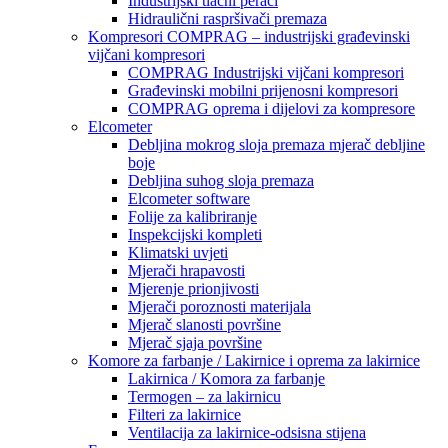
Industrijski tlačni perači
Hidraulični raspršivači premaza
Kompresori COMPRAG – industrijski građevinski
vijčani kompresori
COMPRAG Industrijski vijčani kompresori
Građevinski mobilni prijenosni kompresori
COMPRAG oprema i dijelovi za kompresore
Elcometer
Debljina mokrog sloja premaza mjerač debljine
boje
Debljina suhog sloja premaza
Elcometer software
Folije za kalibriranje
Inspekcijski kompleti
Klimatski uvjeti
Mjerači hrapavosti
Mjerenje prionjivosti
Mjerači poroznosti materijala
Mjerač slanosti površine
Mjerač sjaja površine
Komore za farbanje / Lakirnice i oprema za lakirnice
Lakirnica / Komora za farbanje
Termogen – za lakirnicu
Filteri za lakirnice
Ventilacija za lakirnice-odsisna stijena