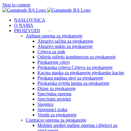
Skip to content
NASLOVNICA
O NAMA
PROIZVODI
Airblast oprema za pjeskarenje
Abrazivi sačma za pjeskarenje
Abrazivi staklo za pjeskarenje
Crijeva za zrak
Odijela odijelo kombinezon za pjeskarenje
Pjeskarenje cijevi
Pjeskarska crijeva Crijevo za pjeskarenje
Kaciga maska za pjeskarenje pjeskarske kacige
Pjeskara mašina stroj za pjeskarenje
Pjeskarska svjetla lampa za pjeskarenje
Dizne za pjeskarenje
Specijalna oprema
Specijalni projekti
Spojnice
Spremnici zraka
Ventili za pjeskarenje
Contracor oprema za pjeskarenje
Mobilni uređaji mašine oprema i dijelovi za
pjeskarenje