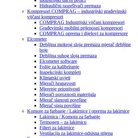
Industrijski tlačni perači
Hidraulični raspršivači premaza
Kompresori COMPRAG – industrijski građevinski
vijčani kompresori
COMPRAG Industrijski vijčani kompresori
Građevinski mobilni prijenosni kompresori
COMPRAG oprema i dijelovi za kompresore
Elcometer
Debljina mokrog sloja premaza mjerač debljine
boje
Debljina suhog sloja premaza
Elcometer software
Folije za kalibriranje
Inspekcijski kompleti
Klimatski uvjeti
Mjerači hrapavosti
Mjerenje prionjivosti
Mjerači poroznosti materijala
Mjerač slanosti površine
Mjerač sjaja površine
Komore za farbanje / Lakirnice i oprema za lakirnice
Lakirnica / Komora za farbanje
Termogen – za lakirnicu
Filteri za lakirnice
Ventilacija za lakirnice-odsisna stijena