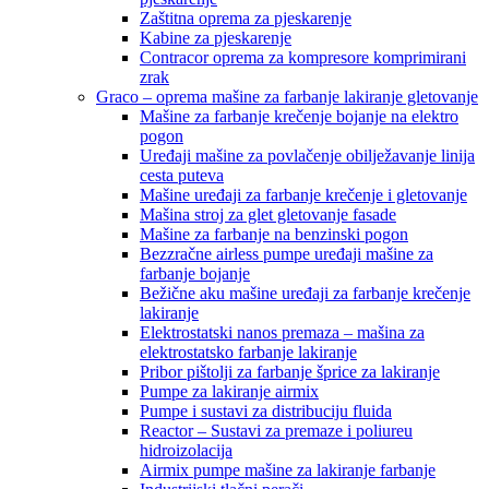
Zaštitna oprema za pjeskarenje
Kabine za pjeskarenje
Contracor oprema za kompresore komprimirani
zrak
Graco – oprema mašine za farbanje lakiranje gletovanje
Mašine za farbanje krečenje bojanje na elektro
pogon
Uređaji mašine za povlačenje obilježavanje linija
cesta puteva
Mašine uređaji za farbanje krečenje i gletovanje
Mašina stroj za glet gletovanje fasade
Mašine za farbanje na benzinski pogon
Bezzračne airless pumpe uređaji mašine za
farbanje bojanje
Bežične aku mašine uređaji za farbanje krečenje
lakiranje
Elektrostatski nanos premaza – mašina za
elektrostatsko farbanje lakiranje
Pribor pištolji za farbanje šprice za lakiranje
Pumpe za lakiranje airmix
Pumpe i sustavi za distribuciju fluida
Reactor – Sustavi za premaze i poliureu
hidroizolacija
Airmix pumpe mašine za lakiranje farbanje