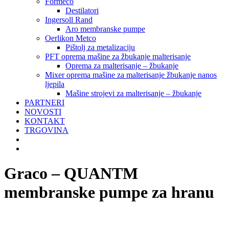
Formeco
Destilatori
Ingersoll Rand
Aro membranske pumpe
Oerlikon Metco
Pištolj za metalizaciju
PFT oprema mašine za žbukanje malterisanje
Oprema za malterisanje – žbukanje
Mixer oprema mašine za malterisanje žbukanje nanos
ljepila
Mašine strojevi za malterisanje – žbukanje
PARTNERI
NOVOSTI
KONTAKT
TRGOVINA
Graco – QUANTM
membranske pumpe za hranu