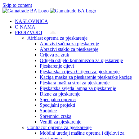
Skip to content
NASLOVNICA
O NAMA
PROIZVODI
Airblast oprema za pjeskarenje
Abrazivi sačma za pjeskarenje
Abrazivi staklo za pjeskarenje
Crijeva za zrak
Odijela odijelo kombinezon za pjeskarenje
Pjeskarenje cijevi
Pjeskarska crijeva Crijevo za pjeskarenje
Kaciga maska za pjeskarenje pjeskarske kacige
Pjeskara mašina stroj za pjeskarenje
Pjeskarska svjetla lampa za pjeskarenje
Dizne za pjeskarenje
Specijalna oprema
Specijalni projekti
Spojnice
Spremnici zraka
Ventili za pjeskarenje
Contracor oprema za pjeskarenje
Mobilni uređaji mašine oprema i dijelovi za
pjeskarenje