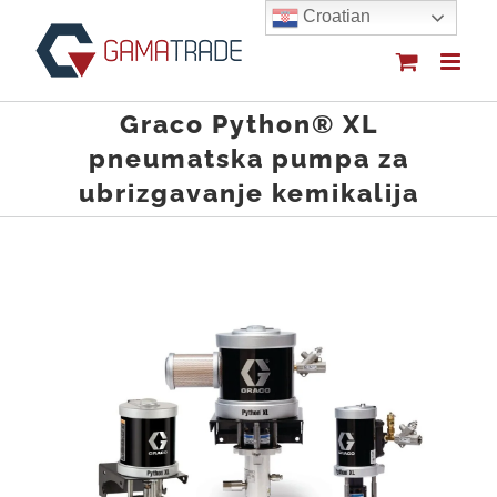
Skip
Croatian
to
content
Graco Python® XL
pneumatska pumpa za
ubrizgavanje kemikalija