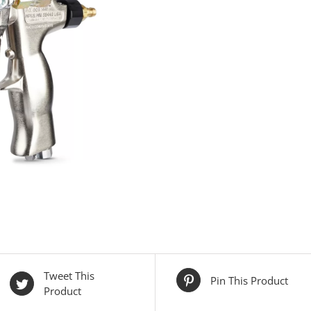
Tweet This
Pin This Product
Product