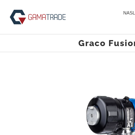
Skip
to
NASL
content
Graco Fusion