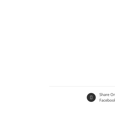
Share O
Faceboo