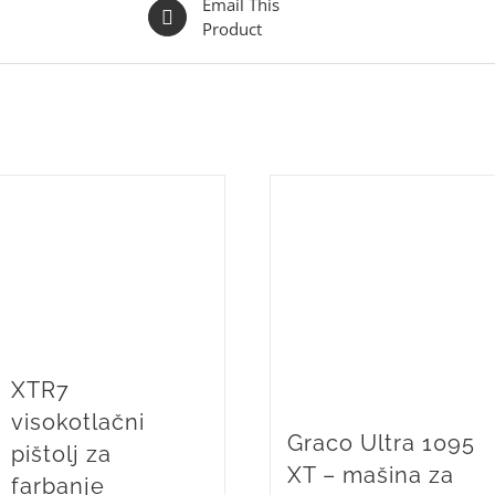
Email This
Product
XTR7
visokotlačni
Graco Ultra 1095
pištolj za
XT – mašina za
farbanje