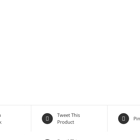
n
Tweet This
Pin
k
Product