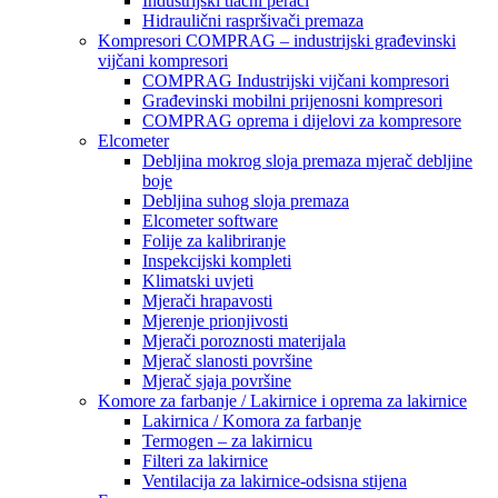
Industrijski tlačni perači
Hidraulični raspršivači premaza
Kompresori COMPRAG – industrijski građevinski
vijčani kompresori
COMPRAG Industrijski vijčani kompresori
Građevinski mobilni prijenosni kompresori
COMPRAG oprema i dijelovi za kompresore
Elcometer
Debljina mokrog sloja premaza mjerač debljine
boje
Debljina suhog sloja premaza
Elcometer software
Folije za kalibriranje
Inspekcijski kompleti
Klimatski uvjeti
Mjerači hrapavosti
Mjerenje prionjivosti
Mjerači poroznosti materijala
Mjerač slanosti površine
Mjerač sjaja površine
Komore za farbanje / Lakirnice i oprema za lakirnice
Lakirnica / Komora za farbanje
Termogen – za lakirnicu
Filteri za lakirnice
Ventilacija za lakirnice-odsisna stijena