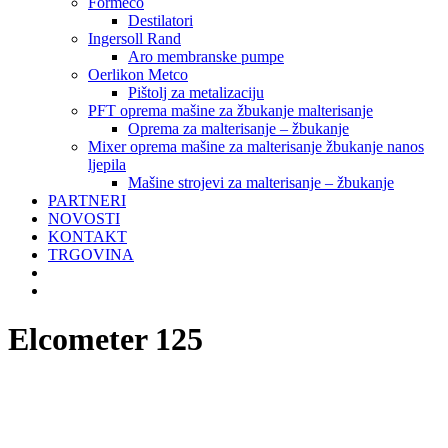
Formeco
Destilatori
Ingersoll Rand
Aro membranske pumpe
Oerlikon Metco
Pištolj za metalizaciju
PFT oprema mašine za žbukanje malterisanje
Oprema za malterisanje – žbukanje
Mixer oprema mašine za malterisanje žbukanje nanos
ljepila
Mašine strojevi za malterisanje – žbukanje
PARTNERI
NOVOSTI
KONTAKT
TRGOVINA
Elcometer 125