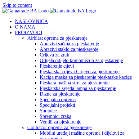
Skip to content
NASLOVNICA
O NAMA
PROIZVODI
Airblast oprema za pjeskarenje
Abrazivi sačma za pjeskarenje
Abrazivi staklo za pjeskarenje
Crijeva za zrak
Odijela odijelo kombinezon za pjeskarenje
Pjeskarenje cijevi
Pjeskarska crijeva Crijevo za pjeskarenje
Kaciga maska za pjeskarenje pjeskarske kacige
Pjeskara mašina stroj za pjeskarenje
Pjeskarska svjetla lampa za pjeskarenje
Dizne za pjeskarenje
Specijalna oprema
Specijalni projekti
Spojnice
Spremnici zraka
Ventili za pjeskarenje
Contracor oprema za pjeskarenje
Mobilni uređaji mašine oprema i dijelovi za
pjeskarenje