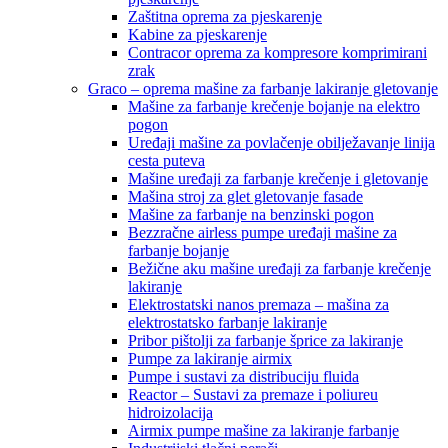
Zaštitna oprema za pjeskarenje
Kabine za pjeskarenje
Contracor oprema za kompresore komprimirani
zrak
Graco – oprema mašine za farbanje lakiranje gletovanje
Mašine za farbanje krečenje bojanje na elektro
pogon
Uređaji mašine za povlačenje obilježavanje linija
cesta puteva
Mašine uređaji za farbanje krečenje i gletovanje
Mašina stroj za glet gletovanje fasade
Mašine za farbanje na benzinski pogon
Bezzračne airless pumpe uređaji mašine za
farbanje bojanje
Bežične aku mašine uređaji za farbanje krečenje
lakiranje
Elektrostatski nanos premaza – mašina za
elektrostatsko farbanje lakiranje
Pribor pištolji za farbanje šprice za lakiranje
Pumpe za lakiranje airmix
Pumpe i sustavi za distribuciju fluida
Reactor – Sustavi za premaze i poliureu
hidroizolacija
Airmix pumpe mašine za lakiranje farbanje