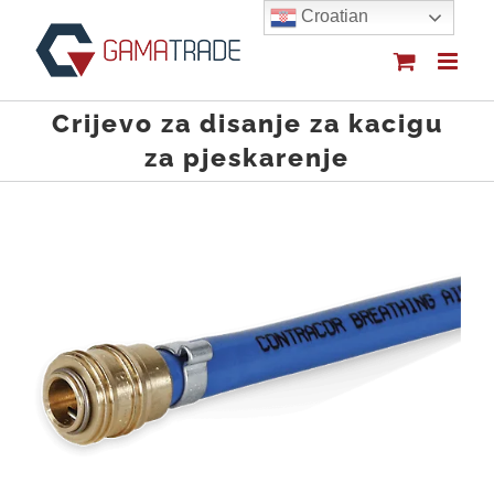
Skip
Croatian
to
content
Crijevo za disanje za kacigu
za pjeskarenje