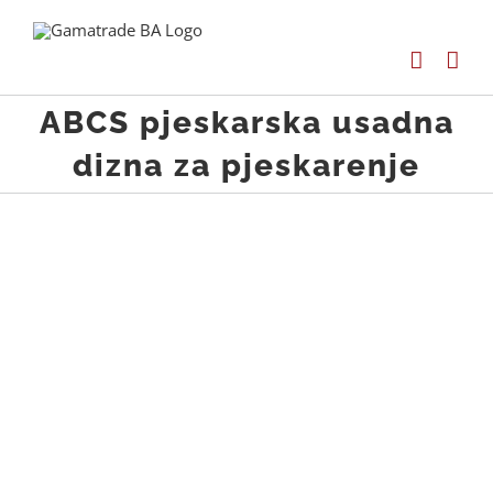
Skip
to
content
ABCS pjeskarska usadna
dizna za pjeskarenje