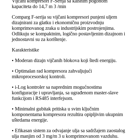
Vijčani kompresori F-Serija sa kaišnim pogonom
kapaciteta do 14,7 m 3 /min
Comparg F-serija su vijčani kompresori punjeni uljem
dizajnirani za glatku i ekonomičnu proizvodnju
komprimovanog zraka u industrijskim postrojenjima.
Odlikuju se kompaktnim, logično postavljenim dizajnom i
jednostavni su za korištenje.
Karakteristike
• Moderan dizajn vijčanih blokova koji štedi energiju.
• Optimalan rad kompresora zahvaljujući
mikroprocesorskoj kontroli.
• i-Log kontroler sa naprednim mogućnostima
konfiguracije i upravljanja, sa ugrađenom master-slave
funkcijom i RS485 interfejsom.
• Minimalni gubitak pritiska u svim ključnim
komponentama kompresora rezultira opipljivim ukupnim
uštedama energije.
• Efikasan sistem za odvajanje ulja sa sadržajem zaostalog
ulja manjim od 3 mg/m 3 u komprimovanom vazduhu.