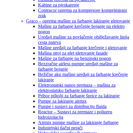
Kabine za pjeskarenje
Contracor oprema za kompresore komprimirani
zrak
Graco – oprema mašine za farbanje lakiranje gletovanje
Mašine za farbanje krečenje bojanje na elektro
pogon
Uređaji mašine za povlačenje obilježavanje linija
cesta puteva
Mašine uređaji za farbanje krečenje i gletovanje
Mašina stroj za glet gletovanje fasade
Mašine za farbanje na benzinski pogon
Bezzračne airless pumpe uređaji mašine za
farbanje bojanje
Bežične aku mašine uređaji za farbanje krečenje
lakiranje
Elektrostatski nanos premaza – mašina za
elektrostatsko farbanje lakiranje
Pribor pištolji za farbanje šprice za lakiranje
Pumpe za lakiranje airmix
Pumpe i sustavi za distribuciju fluida
Reactor – Sustavi za premaze i poliureu
hidroizolacija
Airmix pumpe mašine za lakiranje farbanje
Industrijski tlačni perači