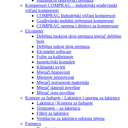
Hidraulični raspršivači premaza
Kompresori COMPRAG – industrijski građevinski
vijčani kompresori
COMPRAG Industrijski vijčani kompresori
Građevinski mobilni prijenosni kompresori
COMPRAG oprema i dijelovi za kompresore
Elcometer
Debljina mokrog sloja premaza mjerač debljine
boje
Debljina suhog sloja premaza
Elcometer software
Folije za kalibriranje
Inspekcijski kompleti
Klimatski uvjeti
Mjerači hrapavosti
Mjerenje prionjivosti
Mjerači poroznosti materijala
Mjerač slanosti površine
Mjerač sjaja površine
Komore za farbanje / Lakirnice i oprema za lakirnice
Lakirnica / Komora za farbanje
Termogen – za lakirnicu
Filteri za lakirnice
Ventilacija za lakirnice-odsisna stijena
Formeco