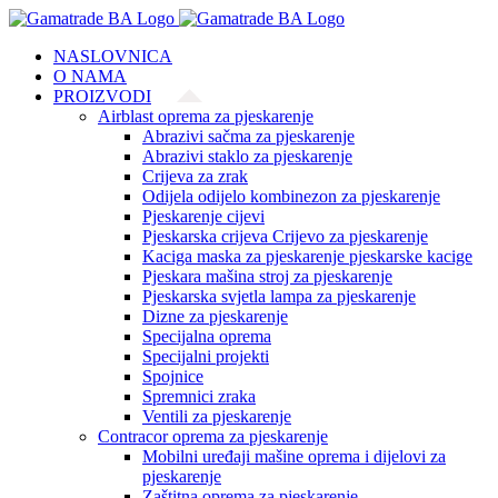
Skip
to
NASLOVNICA
content
O NAMA
PROIZVODI
Airblast oprema za pjeskarenje
Abrazivi sačma za pjeskarenje
Abrazivi staklo za pjeskarenje
Crijeva za zrak
Odijela odijelo kombinezon za pjeskarenje
Pjeskarenje cijevi
Pjeskarska crijeva Crijevo za pjeskarenje
Kaciga maska za pjeskarenje pjeskarske kacige
Pjeskara mašina stroj za pjeskarenje
Pjeskarska svjetla lampa za pjeskarenje
Dizne za pjeskarenje
Specijalna oprema
Specijalni projekti
Spojnice
Spremnici zraka
Ventili za pjeskarenje
Contracor oprema za pjeskarenje
Mobilni uređaji mašine oprema i dijelovi za
pjeskarenje
Zaštitna oprema za pjeskarenje