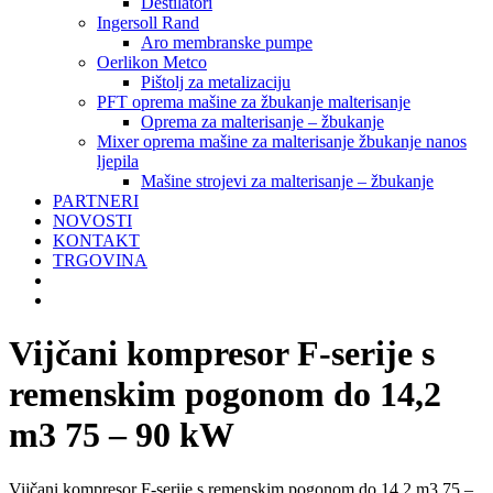
Destilatori
Ingersoll Rand
Aro membranske pumpe
Oerlikon Metco
Pištolj za metalizaciju
PFT oprema mašine za žbukanje malterisanje
Oprema za malterisanje – žbukanje
Mixer oprema mašine za malterisanje žbukanje nanos
ljepila
Mašine strojevi za malterisanje – žbukanje
PARTNERI
NOVOSTI
KONTAKT
TRGOVINA
Vijčani kompresor F-serije s
remenskim pogonom do 14,2
m3 75 – 90 kW
Vijčani kompresor F-serije s remenskim pogonom do 14,2 m3 75 –