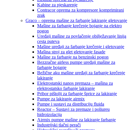
Kabine za pjeskarenje
Contracor oprema za kompresore komprimirani
zrak
Graco – oprema mašine za farbanje lakiranje gletovanje
Mašine za farbanje krečenje bojanje na elektro
pogon
Uređaji mašine za povlačenje obilježavanje linija
cesta puteva
Mašine uređaji za farbanje krečenje i gletovanje
Mašina stroj za glet gletovanje fasade
Mašine za farbanje na benzinski pogon
Bezzračne airless pumpe uređaji mašine za
farbanje bojanje
Bežične aku mašine uređaji za farbanje krečenje
lakiranje
Elektrostatski nanos premaza – mašina za
elektrostatsko farbanje lakiranje
Pribor pištolji za farbanje šprice za lakiranje
Pumpe za lakiranje airmix
Pumpe i sustavi za distribuciju fluida
Reactor – Sustavi za premaze i poliureu
hidroizolacija
Airmix pumpe mašine za lakiranje farbanje
Industrijski tlačni perači