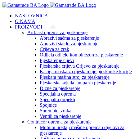
Skip
to
NASLOVNICA
content
O NAMA
PROIZVODI
Airblast oprema za pjeskarenje
Abrazivi sačma za pjeskarenje
Abrazivi staklo za pjeskarenje
Crijeva za zrak
Odijela odijelo kombinezon za pjeskarenje
Pjeskarenje cijevi
Pjeskarska crijeva Crijevo za pjeskarenje
Kaciga maska za pjeskarenje pjeskarske kacige
Pjeskara mašina stroj za pjeskarenje
Pjeskarska svjetla lampa za pjeskarenje
Dizne za pjeskarenje
Specijalna oprema
Specijalni projekti
Spojnice
Spremnici zraka
Ventili za pjeskarenje
Contracor oprema za pjeskarenje
Mobilni uređaji mašine oprema i dijelovi za
pjeskarenje
Zaštitna oprema za pjeskarenje