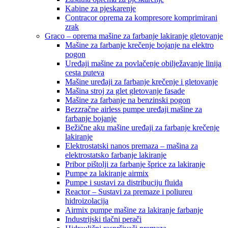
Kabine za pjeskarenje
Contracor oprema za kompresore komprimirani
zrak
Graco – oprema mašine za farbanje lakiranje gletovanje
Mašine za farbanje krečenje bojanje na elektro
pogon
Uređaji mašine za povlačenje obilježavanje linija
cesta puteva
Mašine uređaji za farbanje krečenje i gletovanje
Mašina stroj za glet gletovanje fasade
Mašine za farbanje na benzinski pogon
Bezzračne airless pumpe uređaji mašine za
farbanje bojanje
Bežične aku mašine uređaji za farbanje krečenje
lakiranje
Elektrostatski nanos premaza – mašina za
elektrostatsko farbanje lakiranje
Pribor pištolji za farbanje šprice za lakiranje
Pumpe za lakiranje airmix
Pumpe i sustavi za distribuciju fluida
Reactor – Sustavi za premaze i poliureu
hidroizolacija
Airmix pumpe mašine za lakiranje farbanje
Industrijski tlačni perači