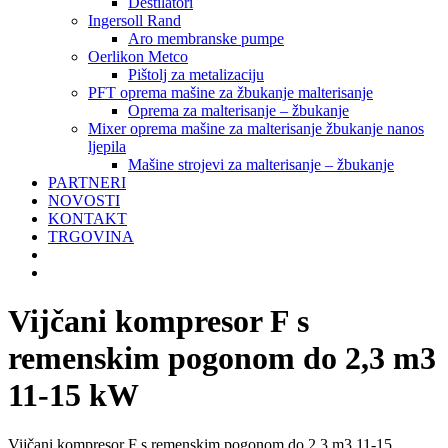
Destilatori
Ingersoll Rand
Aro membranske pumpe
Oerlikon Metco
Pištolj za metalizaciju
PFT oprema mašine za žbukanje malterisanje
Oprema za malterisanje – žbukanje
Mixer oprema mašine za malterisanje žbukanje nanos
ljepila
Mašine strojevi za malterisanje – žbukanje
PARTNERI
NOVOSTI
KONTAKT
TRGOVINA
Vijčani kompresor F s
remenskim pogonom do 2,3 m3
11-15 kW
Vijčani kompresor F s remenskim pogonom do 2,3 m3 11-15