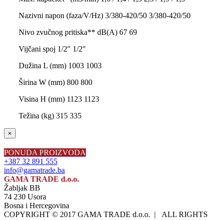
Nazivni napon (faza/V/Hz) 3/380-420/50 3/380-420/50
Nivo zvučnog pritiska** dB(A) 67 69
Vijčani spoj 1/2″ 1/2″
Dužina L (mm) 1003 1003
Širina W (mm) 800 800
Visina H (mm) 1123 1123
Težina (kg) 315 335
Close
×
product
quick
PONUDA PROIZVODA
view
+387 32 891 555
info@gamatrade.ba
GAMA TRADE d.o.o.
Žabljak BB
74 230 Usora
Bosna i Hercegovina
COPYRIGHT © 2017 GAMA TRADE d.o.o. | ALL RIGHTS