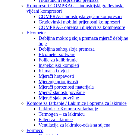
Hidraulični raspršivači premaza
Kompresori COMPRAG – industrijski građevinski
vijčani kompresori
COMPRAG Industrijski vijčani kompresori
Građevinski mobilni prijenosni kompresori
COMPRAG oprema i dijelovi za kompresore
Elcometer
Debljina mokrog sloja premaza mjerač debljine
boje
Debljina suhog sloja premaza
Elcometer software
Folije za kalibriranje
Inspekcijski kompleti
Klimatski uvjeti
Mjerači hrapavosti
Mjerenje prionjivosti
Mjerači poroznosti materijala
Mjerač slanosti površine
Mjerač sjaja površine
Komore za farbanje / Lakirnice i oprema za lakirnice
Lakirnica / Komora za farbanje
Termogen – za lakirnicu
Filteri za lakirnice
Ventilacija za lakirnice-odsisna stijena
Formeco