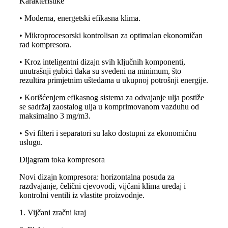
Karakteristike
• Moderna, energetski efikasna klima.
• Mikroprocesorski kontrolisan za optimalan ekonomičan
rad kompresora.
• Kroz inteligentni dizajn svih ključnih komponenti,
unutrašnji gubici tlaka su svedeni na minimum, što
rezultira primjetnim uštedama u ukupnoj potrošnji energije.
• Korišćenjem efikasnog sistema za odvajanje ulja postiže
se sadržaj zaostalog ulja u komprimovanom vazduhu od
maksimalno 3 mg/m3.
• Svi filteri i separatori su lako dostupni za ekonomičnu
uslugu.
Dijagram toka kompresora
Novi dizajn kompresora: horizontalna posuda za
razdvajanje, čelični cjevovodi, vijčani klima uređaj i
kontrolni ventili iz vlastite proizvodnje.
1. Vijčani zračni kraj