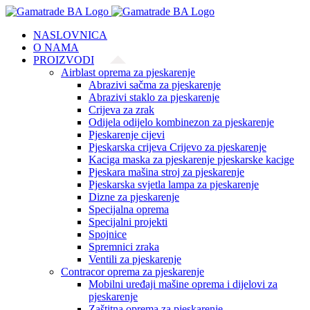
Skip
to
NASLOVNICA
content
O NAMA
PROIZVODI
Airblast oprema za pjeskarenje
Abrazivi sačma za pjeskarenje
Abrazivi staklo za pjeskarenje
Crijeva za zrak
Odijela odijelo kombinezon za pjeskarenje
Pjeskarenje cijevi
Pjeskarska crijeva Crijevo za pjeskarenje
Kaciga maska za pjeskarenje pjeskarske kacige
Pjeskara mašina stroj za pjeskarenje
Pjeskarska svjetla lampa za pjeskarenje
Dizne za pjeskarenje
Specijalna oprema
Specijalni projekti
Spojnice
Spremnici zraka
Ventili za pjeskarenje
Contracor oprema za pjeskarenje
Mobilni uređaji mašine oprema i dijelovi za
pjeskarenje
Zaštitna oprema za pjeskarenje