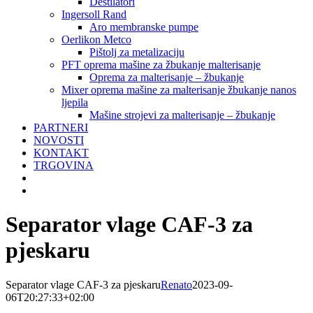
Destilatori
Ingersoll Rand
Aro membranske pumpe
Oerlikon Metco
Pištolj za metalizaciju
PFT oprema mašine za žbukanje malterisanje
Oprema za malterisanje – žbukanje
Mixer oprema mašine za malterisanje žbukanje nanos
ljepila
Mašine strojevi za malterisanje – žbukanje
PARTNERI
NOVOSTI
KONTAKT
TRGOVINA
Separator vlage CAF-3 za
pjeskaru
Separator vlage CAF-3 za pjeskaru
Renato
2023-09-
06T20:27:33+02:00