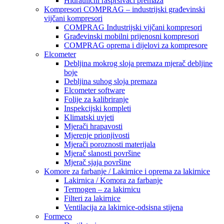
Hidraulični raspršivači premaza
Kompresori COMPRAG – industrijski građevinski
vijčani kompresori
COMPRAG Industrijski vijčani kompresori
Građevinski mobilni prijenosni kompresori
COMPRAG oprema i dijelovi za kompresore
Elcometer
Debljina mokrog sloja premaza mjerač debljine
boje
Debljina suhog sloja premaza
Elcometer software
Folije za kalibriranje
Inspekcijski kompleti
Klimatski uvjeti
Mjerači hrapavosti
Mjerenje prionjivosti
Mjerači poroznosti materijala
Mjerač slanosti površine
Mjerač sjaja površine
Komore za farbanje / Lakirnice i oprema za lakirnice
Lakirnica / Komora za farbanje
Termogen – za lakirnicu
Filteri za lakirnice
Ventilacija za lakirnice-odsisna stijena
Formeco