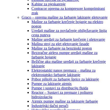
Kabine za pjeskarenje
Contracor oprema za kompresore komprimirani
zrak
Graco – oprema mašine za farbanje lakiranje gletovanje
Mašine za farbanje krečenje bojanje na elektro
pogon
Uređaji mašine za povlačenje obilježavanje linija
cesta puteva
Mašine uređaji za farbanje krečenje i gletovanje
Mašina stroj za glet gletovanje fasade
Mašine za farbanje na benzinski pogon
Bezzračne airless pumpe uređaji mašine za
farbanje bojanje
Bežične aku mašine uređaji za farbanje krečenje
lakiranje
Elektrostatski nanos premaza – mašina za
elektrostatsko farbanje lakiranje
Pribor pištolji za farbanje šprice za lakiranje
Pumpe za lakiranje airmix
Pumpe i sustavi za distribuciju fluida
Reactor – Sustavi za premaze i poliureu
hidroizolacija
Airmix pumpe mašine za lakiranje farbanje
Industrijski tlačni perači