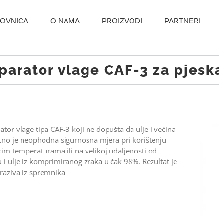
OVNICA
O NAMA
PROIZVODI
PARTNERI
parator vlage CAF-3 za pjesk
ator vlage tipa CAF-3 koji ne dopušta da ulje i većina
tno je neophodna sigurnosna mjera pri korištenju
kim temperaturama ili na velikoj udaljenosti od
u i ulje iz komprimiranog zraka u čak 98%. Rezultat je
raziva iz spremnika.