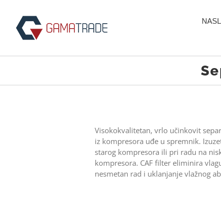
Skip
to
NASL
content
Se
Visokokvalitetan, vrlo učinkovit separ
iz kompresora uđe u spremnik. Izuze
starog kompresora ili pri radu na nis
kompresora. CAF filter eliminira vlag
nesmetan rad i uklanjanje vlažnog ab