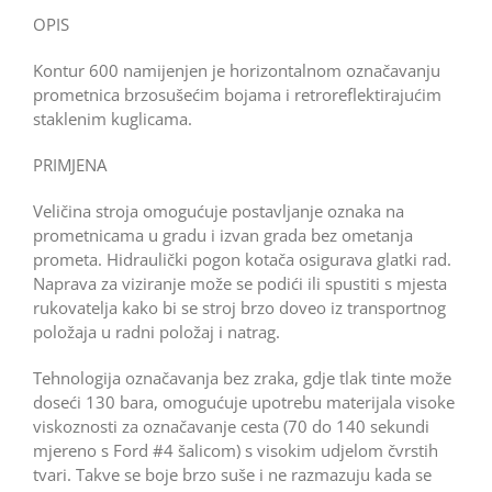
OPIS
Kontur 600 namijenjen je horizontalnom označavanju
prometnica brzosušećim bojama i retroreflektirajućim
staklenim kuglicama.
PRIMJENA
Veličina stroja omogućuje postavljanje oznaka na
prometnicama u gradu i izvan grada bez ometanja
prometa. Hidraulički pogon kotača osigurava glatki rad.
Naprava za viziranje može se podići ili spustiti s mjesta
rukovatelja kako bi se stroj brzo doveo iz transportnog
položaja u radni položaj i natrag.
Tehnologija označavanja bez zraka, gdje tlak tinte može
doseći 130 bara, omogućuje upotrebu materijala visoke
viskoznosti za označavanje cesta (70 do 140 sekundi
mjereno s Ford #4 šalicom) s visokim udjelom čvrstih
tvari. Takve se boje brzo suše i ne razmazuju kada se