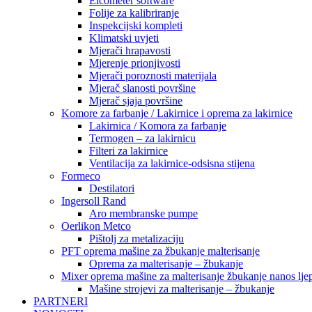
Elcometer software
Folije za kalibriranje
Inspekcijski kompleti
Klimatski uvjeti
Mjerači hrapavosti
Mjerenje prionjivosti
Mjerači poroznosti materijala
Mjerač slanosti površine
Mjerač sjaja površine
Komore za farbanje / Lakirnice i oprema za lakirnice
Lakirnica / Komora za farbanje
Termogen – za lakirnicu
Filteri za lakirnice
Ventilacija za lakirnice-odsisna stijena
Formeco
Destilatori
Ingersoll Rand
Aro membranske pumpe
Oerlikon Metco
Pištolj za metalizaciju
PFT oprema mašine za žbukanje malterisanje
Oprema za malterisanje – žbukanje
Mixer oprema mašine za malterisanje žbukanje nanos ljep
Mašine strojevi za malterisanje – žbukanje
PARTNERI