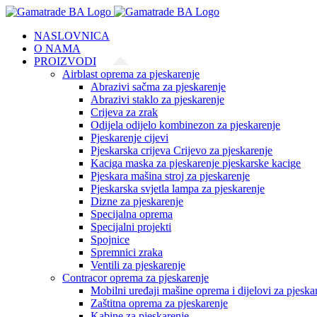
Skip
to
NASLOVNICA
content
O NAMA
PROIZVODI
Airblast oprema za pjeskarenje
Abrazivi sačma za pjeskarenje
Abrazivi staklo za pjeskarenje
Crijeva za zrak
Odijela odijelo kombinezon za pjeskarenje
Pjeskarenje cijevi
Pjeskarska crijeva Crijevo za pjeskarenje
Kaciga maska za pjeskarenje pjeskarske kacige
Pjeskara mašina stroj za pjeskarenje
Pjeskarska svjetla lampa za pjeskarenje
Dizne za pjeskarenje
Specijalna oprema
Specijalni projekti
Spojnice
Spremnici zraka
Ventili za pjeskarenje
Contracor oprema za pjeskarenje
Mobilni uređaji mašine oprema i dijelovi za pjeska
Zaštitna oprema za pjeskarenje
Kabine za pjeskarenje