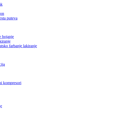
ak
gon
esta puteva
e bojanje
kiranje
tsko farbanje lakiranje
cija
i kompresori
je