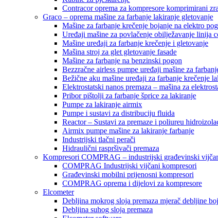
Contracor oprema za kompresore komprimirani zr
Graco – oprema mašine za farbanje lakiranje gletovanje
Mašine za farbanje krečenje bojanje na elektro po
Uređaji mašine za povlačenje obilježavanje linija c
Mašine uređaji za farbanje krečenje i gletovanje
Mašina stroj za glet gletovanje fasade
Mašine za farbanje na benzinski pogon
Bezzračne airless pumpe uređaji mašine za farbanj
Bežične aku mašine uređaji za farbanje krečenje la
Elektrostatski nanos premaza – mašina za elektrosta
Pribor pištolji za farbanje šprice za lakiranje
Pumpe za lakiranje airmix
Pumpe i sustavi za distribuciju fluida
Reactor – Sustavi za premaze i poliureu hidroizola
Airmix pumpe mašine za lakiranje farbanje
Industrijski tlačni perači
Hidraulični raspršivači premaza
Kompresori COMPRAG – industrijski građevinski vijčan
COMPRAG Industrijski vijčani kompresori
Građevinski mobilni prijenosni kompresori
COMPRAG oprema i dijelovi za kompresore
Elcometer
Debljina mokrog sloja premaza mjerač debljine bo
Debljina suhog sloja premaza