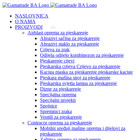
Skip
to
NASLOVNICA
content
O NAMA
PROIZVODI
Airblast oprema za pjeskarenje
Abrazivi sačma za pjeskarenje
Abrazivi staklo za pjeskarenje
Crijeva za zrak
Odijela odijelo kombinezon za pjeskarenje
Pjeskarenje cijevi
Pjeskarska crijeva Crijevo za pjeskarenje
Kaciga maska za pjeskarenje pjeskarske kacige
Pjeskara mašina stroj za pjeskarenje
Pjeskarska svjetla lampa za pjeskarenje
Dizne za pjeskarenje
Specijalna oprema
Specijalni projekti
Spojnice
Spremnici zraka
Ventili za pjeskarenje
Contracor oprema za pjeskarenje
Mobilni uređaji mašine oprema i dijelovi za
pjeskarenje
Zaštitna oprema za pjeskarenje