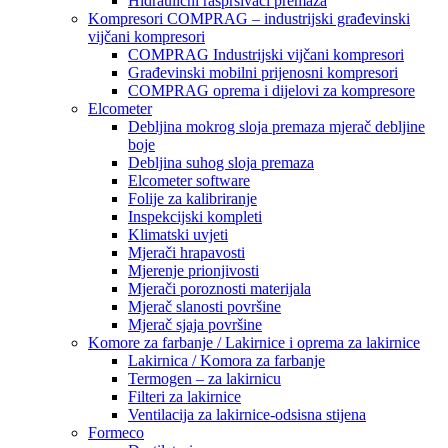
Hidraulični raspršivači premaza
Kompresori COMPRAG – industrijski građevinski
vijčani kompresori
COMPRAG Industrijski vijčani kompresori
Građevinski mobilni prijenosni kompresori
COMPRAG oprema i dijelovi za kompresore
Elcometer
Debljina mokrog sloja premaza mjerač debljine
boje
Debljina suhog sloja premaza
Elcometer software
Folije za kalibriranje
Inspekcijski kompleti
Klimatski uvjeti
Mjerači hrapavosti
Mjerenje prionjivosti
Mjerači poroznosti materijala
Mjerač slanosti površine
Mjerač sjaja površine
Komore za farbanje / Lakirnice i oprema za lakirnice
Lakirnica / Komora za farbanje
Termogen – za lakirnicu
Filteri za lakirnice
Ventilacija za lakirnice-odsisna stijena
Formeco