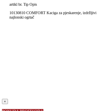
artikl br. Tip Opis
10130810 COMFORT Kaciga za pjeskarenje, izdržljivi
najlonski ogrtač
Close
×
product
quick