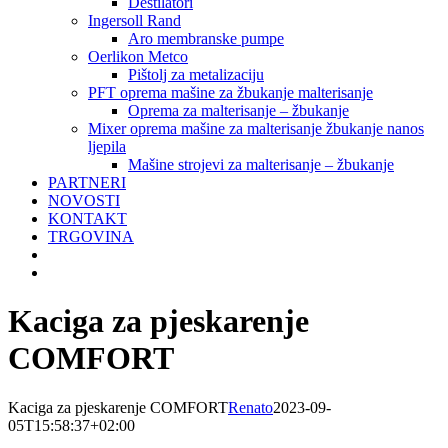
Destilatori
Ingersoll Rand
Aro membranske pumpe
Oerlikon Metco
Pištolj za metalizaciju
PFT oprema mašine za žbukanje malterisanje
Oprema za malterisanje – žbukanje
Mixer oprema mašine za malterisanje žbukanje nanos
ljepila
Mašine strojevi za malterisanje – žbukanje
PARTNERI
NOVOSTI
KONTAKT
TRGOVINA
Kaciga za pjeskarenje
COMFORT
Kaciga za pjeskarenje COMFORT
Renato
2023-09-
05T15:58:37+02:00