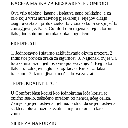
KACIGA MASKA ZA PJESKARENJE COMFORT
Ova vrlo udobna, lagana i isplativa napa prikladna je za
bilo koju vrstu abrazivnog pjeskarenja. Njegov dizajn
osigurava stalan protok zraka do vizira kako bi se spriječilo
zamagljivanje. Napa Comfort opremljena je regulatorom
tlaka, indikatorom protoka zraka i ogrtačem.
PREDNOSTI
1. Jednostavno i sigurno zaključavanje okvira prozora. 2.
Indikator protoka zraka za sigurnost. 3. Najlonski ovjes u 6
točaka ima brzo i jednostavno podešavanje. 4. Regulator
tlaka. 5. Izdržljivi najlonski ogrtač. 6. Ručka za lakši
transport. 7. Izmjenjiva pamučna brtva za vrat.
JEDNOKRATNE LEĆE
U Comfort blast kacigi kao jednokratna leća koristi se
obično staklo, zaštićeno mrežom od nehrđajućeg čelika.
Zamjena je jednostavna i jeftina, budući da se jednostavna
staklena ploča može izrezati na mjeru i koristiti kao
zamjena.
ŠIFRE ZA NARUDŽBU