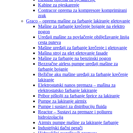
Kabine za pjeskarenje
Contracor oprema za kompresore komprimirani
zrak
Graco – oprema mašine za farbanje lakiranje gletovanje
Mašine za farbanje krečenje bojanje na elektro
pogon
Uređaji mašine za povlačenje obilježavanje linija
cesta puteva
Mašine uređaji za farbanje krečenje i gletovanje
Mašina stroj za glet gletovanje fasade
Mašine za farbanje na benzinski pogon
Bezzračne airless pumpe uređaji mašine za
farbanje bojanje
Bežične aku mašine uređaji za farbanje krečenje
lakiranje
Elektrostatski nanos premaza – mašina za
elektrostatsko farbanje lakiranje
Pribor pištolji za farbanje šprice za lakiranje
Pumpe za lakiranje airmix
Pumpe i sustavi za distribuciju fluida
Reactor – Sustavi za premaze i poliureu
hidroizolacija
Airmix pumpe mašine za lakiranje farbanje
Industrijski tlačni perači