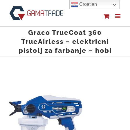
Skip
Croatian
to
content
Graco TrueCoat 360
TrueAirless – elektricni
pistolj za farbanje – hobi