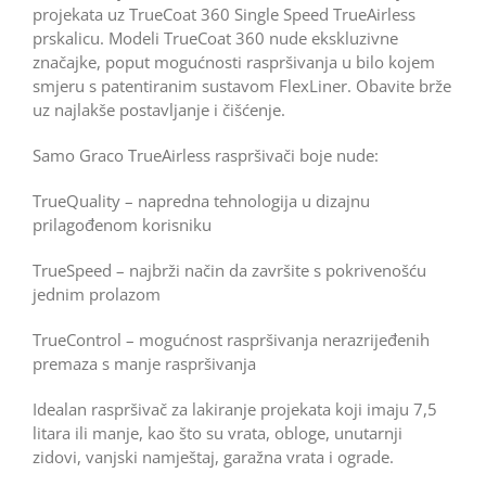
projekata uz TrueCoat 360 Single Speed TrueAirless
prskalicu. Modeli TrueCoat 360 nude ekskluzivne
značajke, poput mogućnosti raspršivanja u bilo kojem
smjeru s patentiranim sustavom FlexLiner. Obavite brže
uz najlakše postavljanje i čišćenje.
Samo Graco TrueAirless raspršivači boje nude:
TrueQuality – napredna tehnologija u dizajnu
prilagođenom korisniku
TrueSpeed – najbrži način da završite s pokrivenošću
jednim prolazom
TrueControl – mogućnost raspršivanja nerazrijeđenih
premaza s manje raspršivanja
Idealan raspršivač za lakiranje projekata koji imaju 7,5
litara ili manje, kao što su vrata, obloge, unutarnji
zidovi, vanjski namještaj, garažna vrata i ograde.