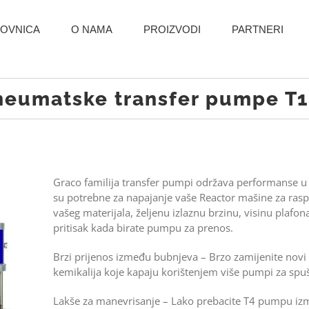
OVNICA
O NAMA
PROIZVODI
PARTNERI
neumatske transfer pumpe T1 
Graco familija transfer pumpi održava performanse
su potrebne za napajanje vaše Reactor mašine za raspr
vašeg materijala, željenu izlaznu brzinu, visinu plafon
pritisak kada birate pumpu za prenos.
Brzi prijenos između bubnjeva – Brzo zamijenite novi
kemikalija koje kapaju korištenjem više pumpi za spuš
Lakše za manevrisanje – Lako prebacite T4 pumpu i