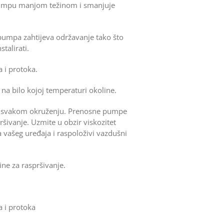
 pumpu manjom težinom i smanjuje
 pumpa zahtijeva održavanje tako što
talirati.
a i protoka.
 na bilo kojoj temperaturi okoline.
 u svakom okruženju. Prenosne pumpe
šivanje. Uzmite u obzir viskozitet
a vašeg uređaja i raspoloživi vazdušni
ine za raspršivanje.
a i protoka