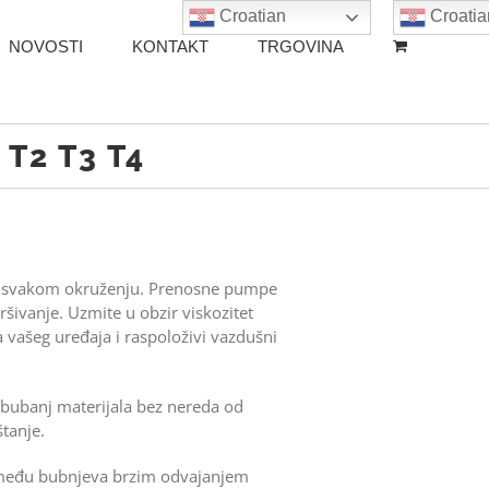
Croatian
Croatia
NOVOSTI
KONTAKT
TRGOVINA
T2 T3 T4
 u svakom okruženju. Prenosne pumpe
šivanje. Uzmite u obzir viskozitet
a vašeg uređaja i raspoloživi vazdušni
 bubanj materijala bez nereda od
tanje.
zmeđu bubnjeva brzim odvajanjem