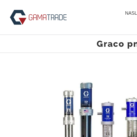
Skip
to
NASL
content
Graco p