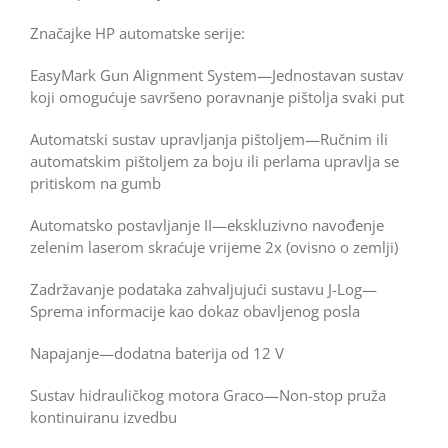
Značajke HP automatske serije:
EasyMark Gun Alignment System—Jednostavan sustav
koji omogućuje savršeno poravnanje pištolja svaki put
Automatski sustav upravljanja pištoljem—Ručnim ili
automatskim pištoljem za boju ili perlama upravlja se
pritiskom na gumb
Automatsko postavljanje II—ekskluzivno navođenje
zelenim laserom skraćuje vrijeme 2x (ovisno o zemlji)
Zadržavanje podataka zahvaljujući sustavu J-Log—
Sprema informacije kao dokaz obavljenog posla
Napajanje—dodatna baterija od 12 V
Sustav hidrauličkog motora Graco—Non-stop pruža
kontinuiranu izvedbu