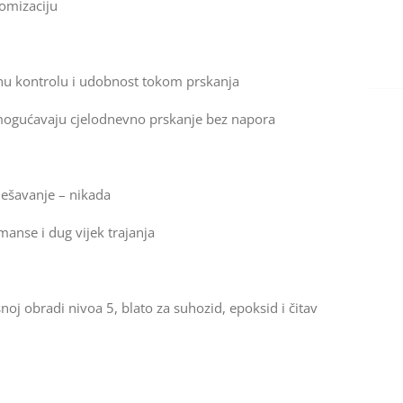
omizaciju
nu kontrolu i udobnost tokom prskanja
 omogućavaju cjelodnevno prskanje bez napora
dešavanje – nikada
manse i dug vijek trajanja
oj obradi nivoa 5, blato za suhozid, epoksid i čitav