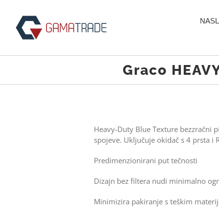
Skip
to
NASL
content
Graco HEAVY 
Heavy-Duty Blue Texture bezzračni piš
spojeve. Uključuje okidač s 4 prsta i
Predimenzionirani put tečnosti
Dizajn bez filtera nudi minimalno og
Minimizira pakiranje s teškim materi