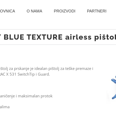
OVNICA
O NAMA
PROIZVODI
PARTNERI
BLUE TEXTURE airless pištol
tolj za prskanje je idealan pištolj za teške premaze i
 RAC X 531 SwitchTip i Guard.
raničenje i maksimalan protok
jalima