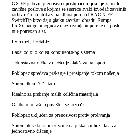
GX FF je brzo, prenosivo i pristupačno rješenje za male
završne poslove s kojima se susreće svaki izvođač završnih
radova. Graco dokazana klipna pumpa i RAC X FF
SwitchTip brzo daju glatku završnu obradu. Pumpa
ProXChange omogućava brzu zamjenu pumpe na poslu –
nije potreban alat.
Extremely Portable
Lakši od bilo kojeg konkurentskog sistema
Jednostavna ručka za nošenje olakšava transport
Poklopac sprečava prskanje i prosipanje tokom nošenja
Spremnik od 5,7 litara
Idealno za prskanje malih količina materijala
Glatka unutrašnja površina se brzo čisti
Poklopac uključen za prenosivost protiv prolivanja
Spremnik se lako pričvršćuje na prskalicu bez alata za
jednostavno čišćenje