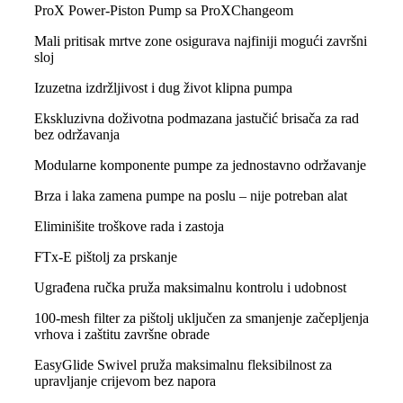
ProX Power-Piston Pump sa ProXChangeom
Mali pritisak mrtve zone osigurava najfiniji mogući završni
sloj
Izuzetna izdržljivost i dug život klipna pumpa
Ekskluzivna doživotna podmazana jastučić brisača za rad
bez održavanja
Modularne komponente pumpe za jednostavno održavanje
Brza i laka zamena pumpe na poslu – nije potreban alat
Eliminišite troškove rada i zastoja
FTx-E pištolj za prskanje
Ugrađena ručka pruža maksimalnu kontrolu i udobnost
100-mesh filter za pištolj uključen za smanjenje začepljenja
vrhova i zaštitu završne obrade
EasyGlide Swivel pruža maksimalnu fleksibilnost za
upravljanje crijevom bez napora