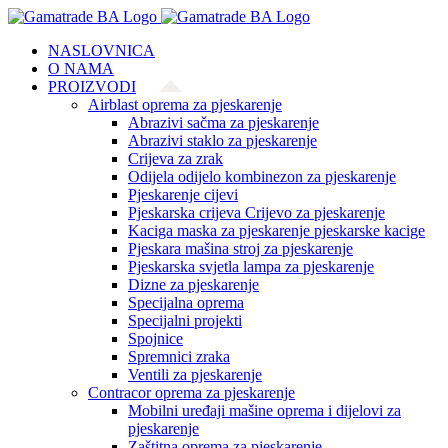
Skip
to
NASLOVNICA
content
O NAMA
PROIZVODI
Airblast oprema za pjeskarenje
Abrazivi sačma za pjeskarenje
Abrazivi staklo za pjeskarenje
Crijeva za zrak
Odijela odijelo kombinezon za pjeskarenje
Pjeskarenje cijevi
Pjeskarska crijeva Crijevo za pjeskarenje
Kaciga maska za pjeskarenje pjeskarske kacige
Pjeskara mašina stroj za pjeskarenje
Pjeskarska svjetla lampa za pjeskarenje
Dizne za pjeskarenje
Specijalna oprema
Specijalni projekti
Spojnice
Spremnici zraka
Ventili za pjeskarenje
Contracor oprema za pjeskarenje
Mobilni uređaji mašine oprema i dijelovi za
pjeskarenje
Zaštitna oprema za pjeskarenje