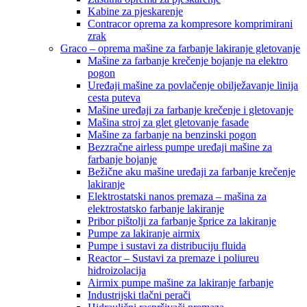
Kabine za pjeskarenje
Contracor oprema za kompresore komprimirani
zrak
Graco – oprema mašine za farbanje lakiranje gletovanje
Mašine za farbanje krečenje bojanje na elektro
pogon
Uređaji mašine za povlačenje obilježavanje linija
cesta puteva
Mašine uređaji za farbanje krečenje i gletovanje
Mašina stroj za glet gletovanje fasade
Mašine za farbanje na benzinski pogon
Bezzračne airless pumpe uređaji mašine za
farbanje bojanje
Bežične aku mašine uređaji za farbanje krečenje
lakiranje
Elektrostatski nanos premaza – mašina za
elektrostatsko farbanje lakiranje
Pribor pištolji za farbanje šprice za lakiranje
Pumpe za lakiranje airmix
Pumpe i sustavi za distribuciju fluida
Reactor – Sustavi za premaze i poliureu
hidroizolacija
Airmix pumpe mašine za lakiranje farbanje
Industrijski tlačni perači