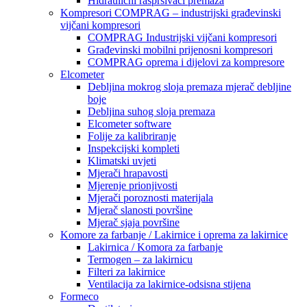
Hidraulični raspršivači premaza
Kompresori COMPRAG – industrijski građevinski
vijčani kompresori
COMPRAG Industrijski vijčani kompresori
Građevinski mobilni prijenosni kompresori
COMPRAG oprema i dijelovi za kompresore
Elcometer
Debljina mokrog sloja premaza mjerač debljine
boje
Debljina suhog sloja premaza
Elcometer software
Folije za kalibriranje
Inspekcijski kompleti
Klimatski uvjeti
Mjerači hrapavosti
Mjerenje prionjivosti
Mjerači poroznosti materijala
Mjerač slanosti površine
Mjerač sjaja površine
Komore za farbanje / Lakirnice i oprema za lakirnice
Lakirnica / Komora za farbanje
Termogen – za lakirnicu
Filteri za lakirnice
Ventilacija za lakirnice-odsisna stijena
Formeco