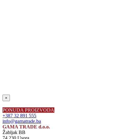
Close
×
product
quick
PONUDA PROIZVODA
view
+387 32 891 555
info@gamatrade.ba
GAMA TRADE d.o.o.
Žabljak BB
74 230 Usora