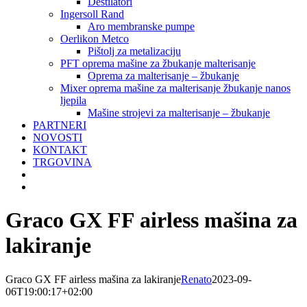
Destilatori
Ingersoll Rand
Aro membranske pumpe
Oerlikon Metco
Pištolj za metalizaciju
PFT oprema mašine za žbukanje malterisanje
Oprema za malterisanje – žbukanje
Mixer oprema mašine za malterisanje žbukanje nanos
ljepila
Mašine strojevi za malterisanje – žbukanje
PARTNERI
NOVOSTI
KONTAKT
TRGOVINA
Graco GX FF airless mašina za
lakiranje
Graco GX FF airless mašina za lakiranje
Renato
2023-09-
06T19:00:17+02:00