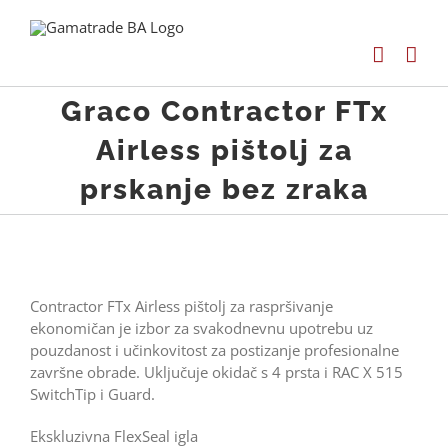
Skip
to
content
Graco Contractor FTx
Airless pištolj za
prskanje bez zraka
Contractor FTx Airless pištolj za raspršivanje
ekonomičan je izbor za svakodnevnu upotrebu uz
pouzdanost i učinkovitost za postizanje profesionalne
završne obrade. Uključuje okidač s 4 prsta i RAC X 515
SwitchTip i Guard.
Ekskluzivna FlexSeal igla