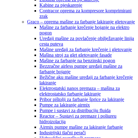
Kabine za pjeskarenje
Contracor oprema za kompresore komprimirani
zrak
Graco – oprema mašine za farbanje lakiranje gletovanje
Mašine za farbanje krečenje bojanje na elektro
pogon
Uređaji mašine za povlačenje obilježavanje linija
cesta puteva
Mašine uređaji za farbanje krečenje i gletovanje
Mašina stroj za glet gletovanje fasade
Mašine za farbanje na benzinski pogon
Bezzračne airless pumpe uređaji mašine za
farbanje bojanje
Bežične aku mašine uređaji za farbanje krečenje
lakiranje
Elektrostatski nanos premaza – mašina za
elektrostatsko farbanje lakiranje
Pribor pištolji za farbanje šprice za lakiranje
Pumpe za lakiranje airmix
Pumpe i sustavi za distribuciju fluida
Reactor – Sustavi za premaze i poliureu
hidroizolacija
Airmix pumpe mašine za lakiranje farbanje
Industrijski tlačni perači