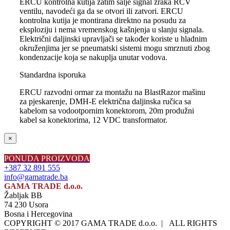
ERCU kontrolna kutija zatim šalje signal zraka RCV
ventilu, navodeći ga da se otvori ili zatvori. ERCU
kontrolna kutija je montirana direktno na posudu za
eksploziju i nema vremenskog kašnjenja u slanju signala.
Električni daljinski upravljači se također koriste u hladnim
okruženjima jer se pneumatski sistemi mogu smrznuti zbog
kondenzacije koja se nakuplja unutar vodova.
Standardna isporuka
ERCU razvodni ormar za montažu na BlastRazor mašinu
za pjeskarenje, DMH-E električna daljinska ručica sa
kabelom sa vodootpornim konektorom, 20m produžni
kabel sa konektorima, 12 VDC transformator.
Close
×
product
quick
PONUDA PROIZVODA
view
+387 32 891 555
info@gamatrade.ba
GAMA TRADE d.o.o.
Žabljak BB
74 230 Usora
Bosna i Hercegovina
COPYRIGHT © 2017 GAMA TRADE d.o.o. | ALL RIGHTS