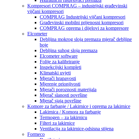
Hidraulični raspršivači premaza
Kompresori COMPRAG – industrijski građevinski
vijčani kompresori
COMPRAG Industrijski vijčani kompresori
Građevinski mobilni prijenosni kompresori
COMPRAG oprema i dijelovi za kompresore
Elcometer
Debljina mokrog sloja premaza mjerač debljine
boje
Debljina suhog sloja premaza
Elcometer software
Folije za kalibriranje
Inspekcijski kompleti
Klimatski uvjeti
Mjerači hrapavosti
Mjerenje prionjivosti
Mjerači poroznosti materijala
Mjerač slanosti površine
Mjerač sjaja površine
Komore za farbanje / Lakirnice i oprema za lakirnice
Lakirnica / Komora za farbanje
Termogen – za lakirnicu
Filteri za lakirnice
Ventilacija za lakirnice-odsisna stijena
Formeco