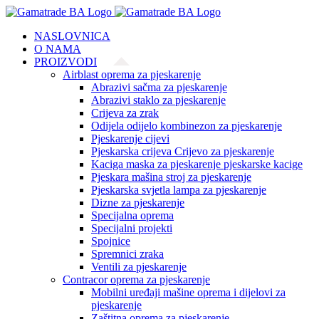
Skip
to
NASLOVNICA
content
O NAMA
PROIZVODI
Airblast oprema za pjeskarenje
Abrazivi sačma za pjeskarenje
Abrazivi staklo za pjeskarenje
Crijeva za zrak
Odijela odijelo kombinezon za pjeskarenje
Pjeskarenje cijevi
Pjeskarska crijeva Crijevo za pjeskarenje
Kaciga maska za pjeskarenje pjeskarske kacige
Pjeskara mašina stroj za pjeskarenje
Pjeskarska svjetla lampa za pjeskarenje
Dizne za pjeskarenje
Specijalna oprema
Specijalni projekti
Spojnice
Spremnici zraka
Ventili za pjeskarenje
Contracor oprema za pjeskarenje
Mobilni uređaji mašine oprema i dijelovi za
pjeskarenje
Zaštitna oprema za pjeskarenje