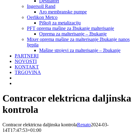
Destilatori
Ingersoll Rand
Aro membranske pumpe
Oerlikon Metco
Pištolj za metalizaciju
PFT oprema mašine za žbukanje malterisanje
Oprema za malterisanje – žbukanje
Mixer oprema mašine za malterisanje žbukanje nanos
ljepila
Mašine strojevi za malterisanje – žbukanje
PARTNERI
NOVOSTI
KONTAKT
TRGOVINA
Contracor elektricna daljinska
kontrola
Contracor elektricna daljinska kontrola
Renato
2024-03-
14T17:47:53+01:00