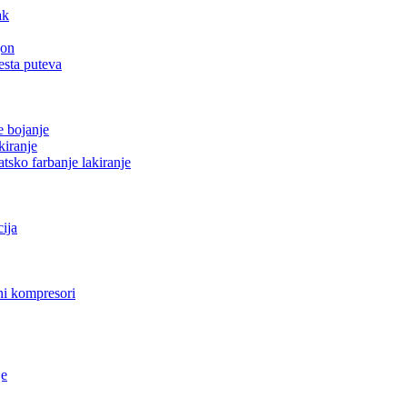
ak
gon
esta puteva
e bojanje
kiranje
tsko farbanje lakiranje
cija
i kompresori
je