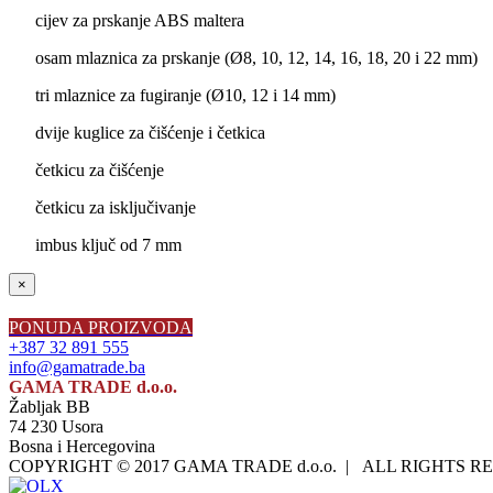
cijev za prskanje ABS maltera
osam mlaznica za prskanje (Ø8, 10, 12, 14, 16, 18, 20 i 22 mm)
tri mlaznice za fugiranje (Ø10, 12 i 14 mm)
dvije kuglice za čišćenje i četkica
četkicu za čišćenje
četkicu za isključivanje
imbus ključ od 7 mm
Close
×
product
quick
PONUDA PROIZVODA
view
+387 32 891 555
info@gamatrade.ba
GAMA TRADE d.o.o.
Žabljak BB
74 230 Usora
Bosna i Hercegovina
COPYRIGHT © 2017 GAMA TRADE d.o.o. | ALL RIGHTS 
Facebook
Instagram
LinkedIn
OLX