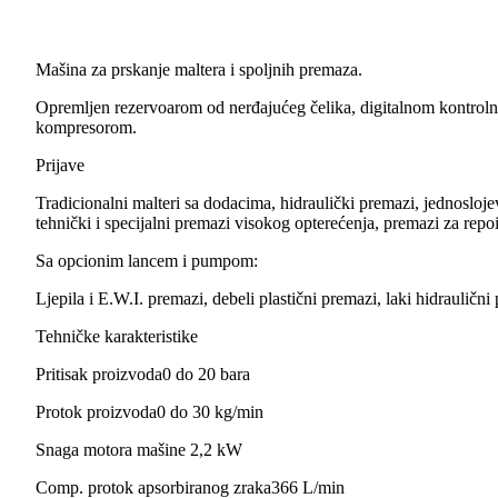
Mašina za prskanje maltera i spoljnih premaza.
Opremljen rezervoarom od nerđajućeg čelika, digitalnom kontrol
kompresorom.
Prijave
Tradicionalni malteri sa dodacima, hidraulički premazi, jednosloje
tehnički i specijalni premazi visokog opterećenja, premazi za rep
Sa opcionim lancem i pumpom:
Ljepila i E.W.I. premazi, debeli plastični premazi, laki hidraulič
Tehničke karakteristike
Pritisak proizvoda0 do 20 bara
Protok proizvoda0 do 30 kg/min
Snaga motora mašine 2,2 kW
Comp. protok apsorbiranog zraka366 L/min