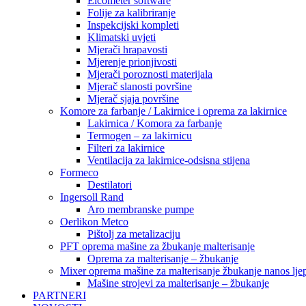
Elcometer software
Folije za kalibriranje
Inspekcijski kompleti
Klimatski uvjeti
Mjerači hrapavosti
Mjerenje prionjivosti
Mjerači poroznosti materijala
Mjerač slanosti površine
Mjerač sjaja površine
Komore za farbanje / Lakirnice i oprema za lakirnice
Lakirnica / Komora za farbanje
Termogen – za lakirnicu
Filteri za lakirnice
Ventilacija za lakirnice-odsisna stijena
Formeco
Destilatori
Ingersoll Rand
Aro membranske pumpe
Oerlikon Metco
Pištolj za metalizaciju
PFT oprema mašine za žbukanje malterisanje
Oprema za malterisanje – žbukanje
Mixer oprema mašine za malterisanje žbukanje nanos ljep
Mašine strojevi za malterisanje – žbukanje
PARTNERI