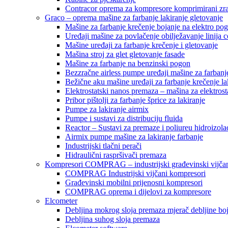
Contracor oprema za kompresore komprimirani zr
Graco – oprema mašine za farbanje lakiranje gletovanje
Mašine za farbanje krečenje bojanje na elektro po
Uređaji mašine za povlačenje obilježavanje linija c
Mašine uređaji za farbanje krečenje i gletovanje
Mašina stroj za glet gletovanje fasade
Mašine za farbanje na benzinski pogon
Bezzračne airless pumpe uređaji mašine za farbanj
Bežične aku mašine uređaji za farbanje krečenje la
Elektrostatski nanos premaza – mašina za elektrosta
Pribor pištolji za farbanje šprice za lakiranje
Pumpe za lakiranje airmix
Pumpe i sustavi za distribuciju fluida
Reactor – Sustavi za premaze i poliureu hidroizola
Airmix pumpe mašine za lakiranje farbanje
Industrijski tlačni perači
Hidraulični raspršivači premaza
Kompresori COMPRAG – industrijski građevinski vijčan
COMPRAG Industrijski vijčani kompresori
Građevinski mobilni prijenosni kompresori
COMPRAG oprema i dijelovi za kompresore
Elcometer
Debljina mokrog sloja premaza mjerač debljine bo
Debljina suhog sloja premaza