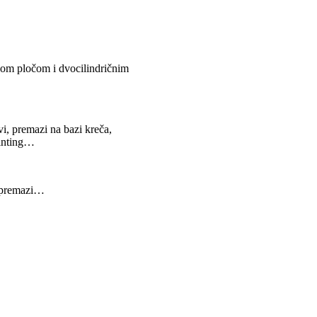
nom pločom i dvocilindričnim
vi, premazi na bazi kreča,
ointing…
ni premazi…