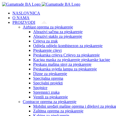
Skip
to
NASLOVNICA
content
O NAMA
PROIZVODI
Airblast oprema za pjeskarenje
Abrazivi sačma za pjeskarenje
Abrazivi staklo za pjeskarenje
Crijeva za zrak
Odijela odijelo kombinezon za pjeskarenje
Pjeskarenje cijevi
Pjeskarska crijeva Crijevo za pjeskarenje
Kaciga maska za pjeskarenje pjeskarske kacige
Pjeskara mašina stroj za pjeskarenje
Pjeskarska svjetla lampa za pjeskarenje
Dizne za pjeskarenje
Specijalna oprema
Specijalni projekti
Spojnice
Spremnici zraka
Ventili za pjeskarenje
Contracor oprema za pjeskarenje
Mobilni uređaji mašine oprema i dijelovi za pjeska
Zaštitna oprema za pjeskarenje
Kabine za pjeskarenje