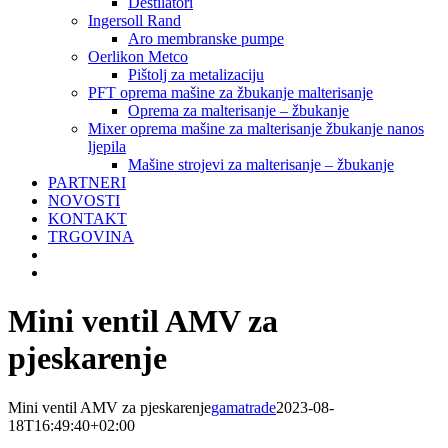
Destilatori
Ingersoll Rand
Aro membranske pumpe
Oerlikon Metco
Pištolj za metalizaciju
PFT oprema mašine za žbukanje malterisanje
Oprema za malterisanje – žbukanje
Mixer oprema mašine za malterisanje žbukanje nanos
ljepila
Mašine strojevi za malterisanje – žbukanje
PARTNERI
NOVOSTI
KONTAKT
TRGOVINA
Mini ventil AMV za
pjeskarenje
Mini ventil AMV za pjeskarenje
gamatrade
2023-08-
18T16:49:40+02:00