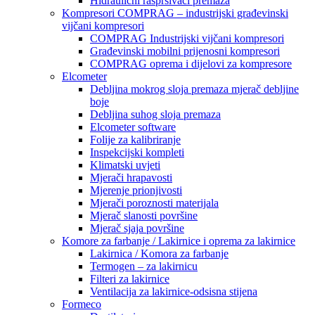
Hidraulični raspršivači premaza
Kompresori COMPRAG – industrijski građevinski
vijčani kompresori
COMPRAG Industrijski vijčani kompresori
Građevinski mobilni prijenosni kompresori
COMPRAG oprema i dijelovi za kompresore
Elcometer
Debljina mokrog sloja premaza mjerač debljine
boje
Debljina suhog sloja premaza
Elcometer software
Folije za kalibriranje
Inspekcijski kompleti
Klimatski uvjeti
Mjerači hrapavosti
Mjerenje prionjivosti
Mjerači poroznosti materijala
Mjerač slanosti površine
Mjerač sjaja površine
Komore za farbanje / Lakirnice i oprema za lakirnice
Lakirnica / Komora za farbanje
Termogen – za lakirnicu
Filteri za lakirnice
Ventilacija za lakirnice-odsisna stijena
Formeco