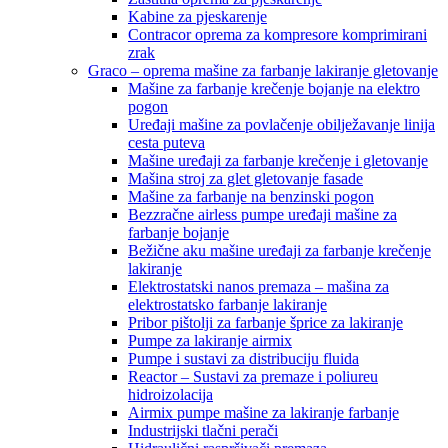
Kabine za pjeskarenje
Contracor oprema za kompresore komprimirani
zrak
Graco – oprema mašine za farbanje lakiranje gletovanje
Mašine za farbanje krečenje bojanje na elektro
pogon
Uređaji mašine za povlačenje obilježavanje linija
cesta puteva
Mašine uređaji za farbanje krečenje i gletovanje
Mašina stroj za glet gletovanje fasade
Mašine za farbanje na benzinski pogon
Bezzračne airless pumpe uređaji mašine za
farbanje bojanje
Bežične aku mašine uređaji za farbanje krečenje
lakiranje
Elektrostatski nanos premaza – mašina za
elektrostatsko farbanje lakiranje
Pribor pištolji za farbanje šprice za lakiranje
Pumpe za lakiranje airmix
Pumpe i sustavi za distribuciju fluida
Reactor – Sustavi za premaze i poliureu
hidroizolacija
Airmix pumpe mašine za lakiranje farbanje
Industrijski tlačni perači