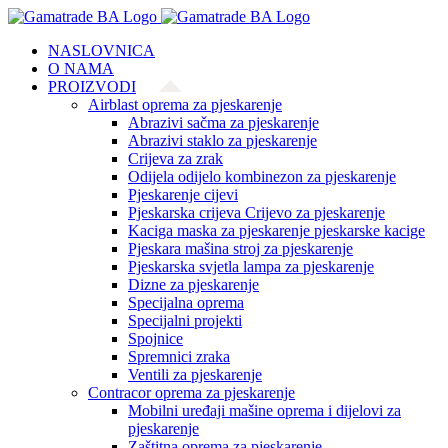
Skip
to
NASLOVNICA
content
O NAMA
PROIZVODI
Airblast oprema za pjeskarenje
Abrazivi sačma za pjeskarenje
Abrazivi staklo za pjeskarenje
Crijeva za zrak
Odijela odijelo kombinezon za pjeskarenje
Pjeskarenje cijevi
Pjeskarska crijeva Crijevo za pjeskarenje
Kaciga maska za pjeskarenje pjeskarske kacige
Pjeskara mašina stroj za pjeskarenje
Pjeskarska svjetla lampa za pjeskarenje
Dizne za pjeskarenje
Specijalna oprema
Specijalni projekti
Spojnice
Spremnici zraka
Ventili za pjeskarenje
Contracor oprema za pjeskarenje
Mobilni uređaji mašine oprema i dijelovi za
pjeskarenje
Zaštitna oprema za pjeskarenje