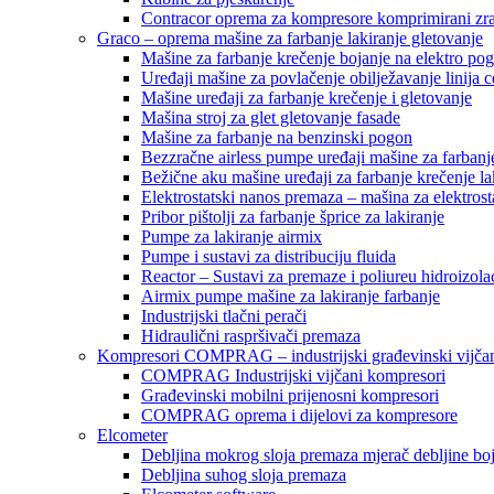
Contracor oprema za kompresore komprimirani zr
Graco – oprema mašine za farbanje lakiranje gletovanje
Mašine za farbanje krečenje bojanje na elektro po
Uređaji mašine za povlačenje obilježavanje linija c
Mašine uređaji za farbanje krečenje i gletovanje
Mašina stroj za glet gletovanje fasade
Mašine za farbanje na benzinski pogon
Bezzračne airless pumpe uređaji mašine za farbanj
Bežične aku mašine uređaji za farbanje krečenje la
Elektrostatski nanos premaza – mašina za elektrosta
Pribor pištolji za farbanje šprice za lakiranje
Pumpe za lakiranje airmix
Pumpe i sustavi za distribuciju fluida
Reactor – Sustavi za premaze i poliureu hidroizola
Airmix pumpe mašine za lakiranje farbanje
Industrijski tlačni perači
Hidraulični raspršivači premaza
Kompresori COMPRAG – industrijski građevinski vijčan
COMPRAG Industrijski vijčani kompresori
Građevinski mobilni prijenosni kompresori
COMPRAG oprema i dijelovi za kompresore
Elcometer
Debljina mokrog sloja premaza mjerač debljine bo
Debljina suhog sloja premaza