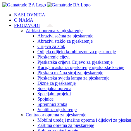
Skip
to
NASLOVNICA
content
O NAMA
PROIZVODI
Airblast oprema za pjeskarenje
Abrazivi sačma za pjeskarenje
Abrazivi staklo za pjeskarenje
Crijeva za zrak
Odijela odijelo kombinezon za pjeskarenje
Pjeskarenje cijevi
Pjeskarska crijeva Crijevo za pjeskarenje
Kaciga maska za pjeskarenje pjeskarske kacige
Pjeskara mašina stroj za pjeskarenje
Pjeskarska svjetla lampa za pjeskarenje
Dizne za pjeskarenje
Specijalna oprema
Specijalni projekti
Spojnice
Spremnici zraka
Ventili za pjeskarenje
Contracor oprema za pjeskarenje
Mobilni uređaji mašine oprema i dijelovi za pjeska
Zaštitna oprema za pjeskarenje
Kabine za pjeskarenje