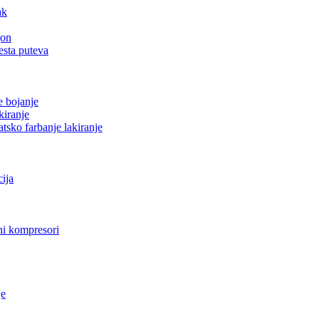
ak
gon
esta puteva
e bojanje
kiranje
tsko farbanje lakiranje
cija
i kompresori
je