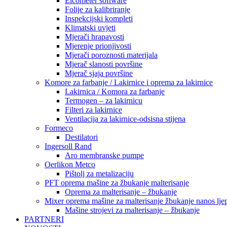
Elcometer software
Folije za kalibriranje
Inspekcijski kompleti
Klimatski uvjeti
Mjerači hrapavosti
Mjerenje prionjivosti
Mjerači poroznosti materijala
Mjerač slanosti površine
Mjerač sjaja površine
Komore za farbanje / Lakirnice i oprema za lakirnice
Lakirnica / Komora za farbanje
Termogen – za lakirnicu
Filteri za lakirnice
Ventilacija za lakirnice-odsisna stijena
Formeco
Destilatori
Ingersoll Rand
Aro membranske pumpe
Oerlikon Metco
Pištolj za metalizaciju
PFT oprema mašine za žbukanje malterisanje
Oprema za malterisanje – žbukanje
Mixer oprema mašine za malterisanje žbukanje nanos ljep
Mašine strojevi za malterisanje – žbukanje
PARTNERI